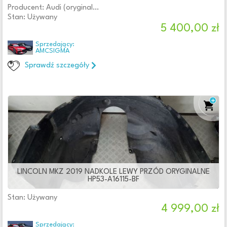
Producent: Audi (oryginalne OE)
Stan: Używany
5 400,00 zł
Sprzedający:
AMCSIGMA
Sprawdź szczegóły
LINCOLN MKZ 2019 NADKOLE LEWY PRZÓD ORYGINALNE
HP53-A16115-BF
Stan: Używany
4 999,00 zł
Sprzedający: