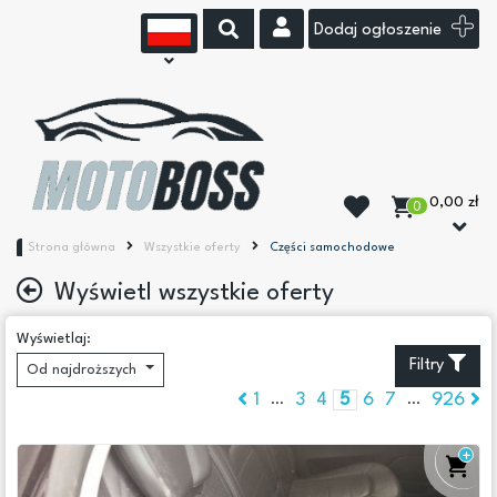
Dodaj ogłoszenie
0,00 zł
0
Strona główna
Wszystkie oferty
Części samochodowe
Wyświetl wszystkie oferty
Podkategorie
Wyświetlaj:
Filtry
Od najdroższych
Akcesoria samochodowe
(76)
1
3
4
5
6
7
926
...
...
Chemia
Części karoserii
(87066)
Filtry
(60)
Ogrzewanie postojowe i chłodnictwo samochodowe
(7)