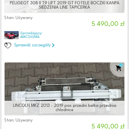
PEUGEOT 308 II T9 LIFT 2019 GT FOTELE BOCZKI KANPA
SIEDZENIA LINE TAPICERKA
Filtry
Stan: Używany
5 490,00 zł
Sprzedający:
AMCSIGMA
Cena
Od:
Do:
zł
Sprawdź szczegóły
Lokalizacja
Województwo
Oferta
Firma
LINCOLN MKZ 2013 - 2019 pas przedni belka przednia
Osoba prywatna
chlodnice
Wystawione w ciągu
Stan: Używany
5 490,00 zł