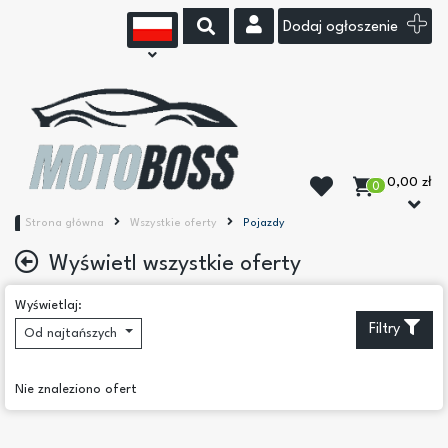
Dodaj ogłoszenie
0,00 zł
0
Strona główna
Wszystkie oferty
Pojazdy
Wyświetl wszystkie oferty
Podkategorie
Wyświetlaj:
Filtry
Od najtańszych
Osobowe
Dostawcze (do 3.5 t)
Ciężarowe (pow. 3.5 t)
Nie znaleziono ofert
Autobusy
Zabytkowe