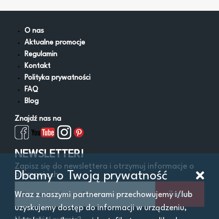
Maszyny budowlane
Maszyny rolnicze
Wózki widłowe
O nas
Przyczepy, naczepy
Aktualne promocje
Inne pojazdy i łodzie
Regulamin
Kontakt
Polityka prywatności
Filtry
FAQ
Blog
Znajdź nas na
Cena
Od:
Do:
zł
Lokalizacja
NEWSLETTER!
Zapisz się do newslettera i otrzymuj informacje o
Województwo
Dbamy o Twoją prywatność
promocjach
Zapisz
Wraz z naszymi partnerami przechowujemy i/lub
uzyskujemy dostęp do informacji w urządzeniu,
Oferta