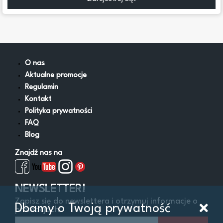
O nas
Aktualne promocje
Regulamin
Kontakt
Polityka prywatności
FAQ
Blog
Znajdź nas na
NEWSLETTER!
Zapisz się do newslettera i otrzymuj informacje o
Dbamy o Twoją prywatność
promocjach