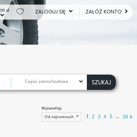
00 zł
ZALOGUJ SIĘ
ZAŁÓŻ KONTO
Części samochodowe
SZUKAJ
Wyświetlaj:
1
2
3
4
5
34
Od najnowszych
...