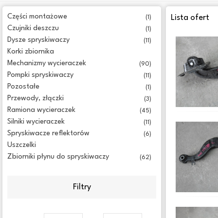
Części montażowe
Lista ofert
(1)
Czujniki deszczu
(1)
Dysze spryskiwaczy
(11)
Korki zbiornika
Mechanizmy wycieraczek
(90)
Pompki spryskiwaczy
(11)
Pozostałe
(1)
Przewody, złączki
(3)
Ramiona wycieraczek
(45)
Silniki wycieraczek
(11)
Spryskiwacze reflektorów
(6)
Uszczelki
Zbiorniki płynu do spryskiwaczy
(62)
Filtry