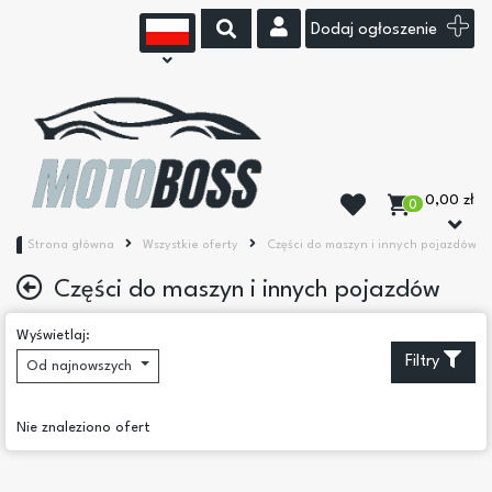
Dodaj ogłoszenie
0,00 zł
0
Strona główna
Wszystkie oferty
Części do maszyn i innych pojazdów
Części do maszyn i innych pojazdów
Podkategorie
Wyświetlaj:
Filtry
Od najnowszych
Części
Pozostałe
Wyposażenie
Nie znaleziono ofert