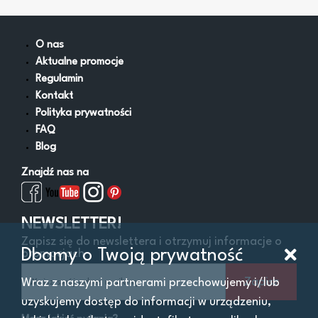
Filtry
O nas
Aktualne promocje
Cena
Od:
Do:
zł
Regulamin
Kontakt
Lokalizacja
Polityka prywatności
Województwo
FAQ
Blog
Znajdź nas na
Oferta
Firma
NEWSLETTER!
Osoba prywatna
Zapisz się do newslettera i otrzymuj informacje o
Dbamy o Twoją prywatność
promocjach
Wystawione w ciągu
Zapisz
Wraz z naszymi partnerami przechowujemy i/lub
uzyskujemy dostęp do informacji w urządzeniu,