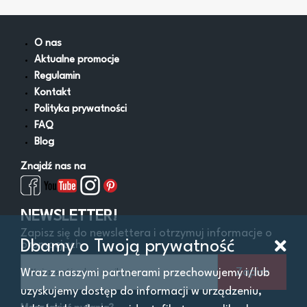
Kruszarki
Pozostałe
Równiarki
O nas
Rozściełacze asfaltu
Aktualne promocje
Spycharki
Regulamin
Walce
Kontakt
Wozidła
Polityka prywatności
Zagęszczarki
FAQ
Ładowarki
Blog
Znajdź nas na
Filtry
NEWSLETTER!
Zapisz się do newslettera i otrzymuj informacje o
Cena
Od:
Do:
zł
Dbamy o Twoją prywatność
promocjach
Zapisz
Wraz z naszymi partnerami przechowujemy i/lub
Lokalizacja
uzyskujemy dostęp do informacji w urządzeniu,
Województwo