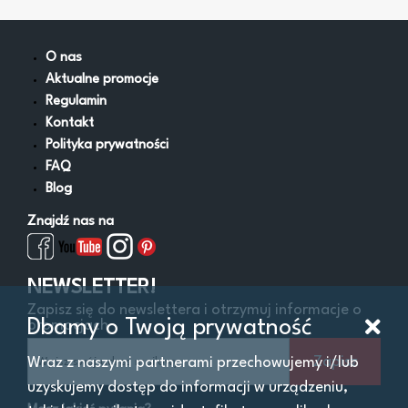
Kruszarki
Pozostałe
Równiarki
O nas
Rozściełacze asfaltu
Aktualne promocje
Spycharki
Regulamin
Walce
Kontakt
Wozidła
Polityka prywatności
Zagęszczarki
FAQ
Ładowarki
Blog
Znajdź nas na
Filtry
NEWSLETTER!
Zapisz się do newslettera i otrzymuj informacje o
Cena
Od:
Do:
zł
Dbamy o Twoją prywatność
promocjach
Zapisz
Wraz z naszymi partnerami przechowujemy i/lub
Lokalizacja
uzyskujemy dostęp do informacji w urządzeniu,
Województwo