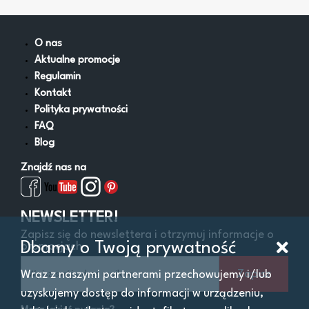
Kruszarki
Pozostałe
Równiarki
O nas
Rozściełacze asfaltu
Aktualne promocje
Spycharki
Regulamin
Walce
Kontakt
Wozidła
Polityka prywatności
Zagęszczarki
FAQ
Ładowarki
Blog
Znajdź nas na
Filtry
NEWSLETTER!
Zapisz się do newslettera i otrzymuj informacje o
Cena
Od:
Do:
zł
Dbamy o Twoją prywatność
promocjach
Zapisz
Wraz z naszymi partnerami przechowujemy i/lub
Lokalizacja
uzyskujemy dostęp do informacji w urządzeniu,
Województwo