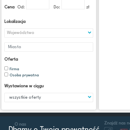
Cena
Od:
Do:
zł
Lokalizacja
Województwo
Oferta
Firma
Osoba prywatna
Wystawione w ciągu
Znajdź nas n
O nas
Dbamy o Twoją prywatność