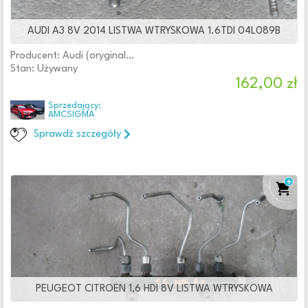
Wtryskiwacze
(41)
Zawory
AUDI A3 8V 2014 LISTWA WTRYSKOWA 1.6TDI 04L089B
(3)
Zbiorniki
(25)
Producent: Audi (oryginalne OE)
Zestawy naprawcze
Stan: Używany
162,00 zł
Filtry
Sprzedający:
AMCSIGMA
Sprawdź szczegóły
Cena
Od:
Do:
zł
Lokalizacja
Województwo
PEUGEOT CITROEN 1,6 HDI 8V LISTWA WTRYSKOWA
Oferta