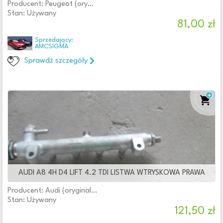
Firma
Producent: Peugeot (oryginalne OE)
Stan: Używany
Osoba prywatna
81,00 zł
Wystawione w ciągu
Sprzedający:
AMCSIGMA
Sprawdź szczegóły
Stan
Nowy
Używany
Jakość części (zgodnie z GVO)
O - oryginał z logo producenta samochodu (OE)
Typ samochodu
Samochody osobowe
AUDI A8 4H D4 LIFT 4.2 TDI LISTWA WTRYSKOWA PRAWA
Samochody dostawcze
Producent: Audi (oryginalne OE)
Samochody ciężarowe
Stan: Używany
Samochody kempingowe
121,50 zł
Producent części