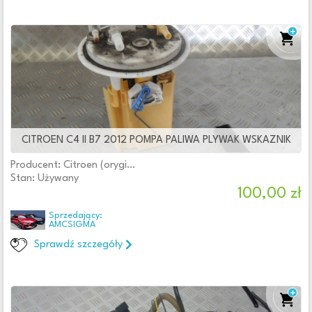
Numer katalogowy części
Numer katalogowy części
Numer katalogowy oryginału
Numer katalogowy oryginału
Typ silnika
Benzyna
CITROEN C4 II B7 2012 POMPA PALIWA PLYWAK WSKAZNIK
Diesel
Brak informacji
Producent: Citroen (oryginalne OE)
Stan: Używany
100,00 zł
Sprzedający:
AMCSIGMA
Sprawdź szczegóły