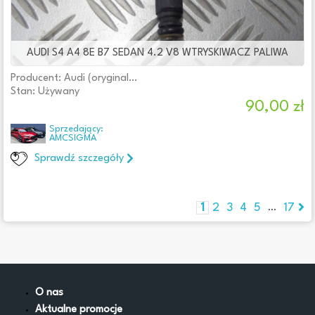
AUDI S4 A4 8E B7 SEDAN 4.2 V8 WTRYSKIWACZ PALIWA
Producent: Audi (oryginalne OE)
Stan: Używany
90,00 zł
Sprzedający:
AMCSIGMA
Sprawdź szczegóły
1
2
3
4
5
17
...
O nas
Aktualne promocje