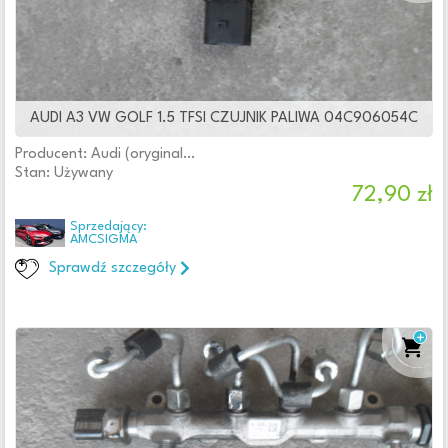
Gaźniki
Końcówki wtryskiwaczy
Korki wlewu
(2)
Listwy wtryskowe
(36)
LPG
AUDI A3 VW GOLF 1.5 TFSI CZUJNIK PALIWA 04C906054C
Monowtryski
Producent: Audi (oryginalne OE)
Obudowy filtrów paliwa
(11)
Stan: Używany
Podgrzewacze
72,90 zł
Pompowtryskiwacze
(2)
Sprzedający:
Pompy paliwa
(92)
AMCSIGMA
Pompy wtryskowe
(22)
Sprawdź szczegóły
Pozostałe
(8)
Przewody paliwa
(44)
Przewody wtryskowe
Regulatory ciśnienia paliwa
(6)
Rozdzielacze
(1)
Sterowniki
(4)
Uszczelki
Wlewy paliwa
(10)