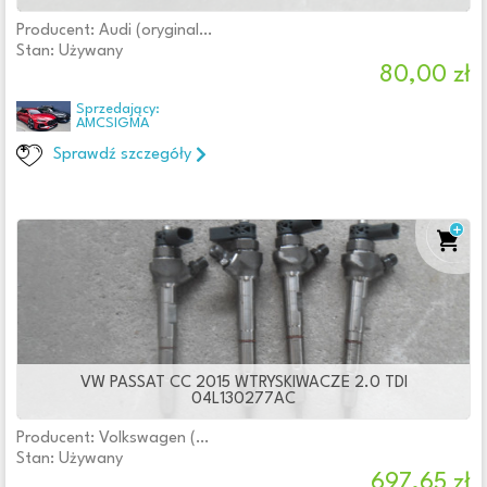
Producent: Audi (oryginalne OE)
Stan: Używany
80,00 zł
Sprzedający:
AMCSIGMA
Sprawdź szczegóły
VW PASSAT CC 2015 WTRYSKIWACZE 2.0 TDI
04L130277AC
Producent: Volkswagen (oryginalne OE)
Stan: Używany
697,65 zł