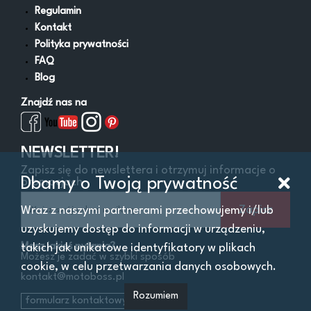
Regulamin
Kontakt
Polityka prywatności
FAQ
Blog
Znajdź nas na
NEWSLETTER!
Zapisz się do newslettera i otrzymuj informacje o
Dbamy o Twoją prywatność
promocjach
Zapisz
Wraz z naszymi partnerami przechowujemy i/lub
uzyskujemy dostęp do informacji w urządzeniu,
Masz jakieś pytania?
takich jak unikatowe identyfikatory w plikach
Możesz je zadać w szybki sposób
cookie, w celu przetwarzania danych osobowych.
kontakt@motoboss.pl
Rozumiem
formularz kontaktowy