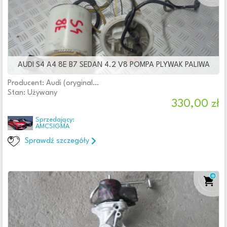
AUDI S4 A4 8E B7 SEDAN 4.2 V8 POMPA PLYWAK PALIWA
Producent: Audi (oryginalne OE)
Stan: Używany
330,00 zł
Sprzedający:
AMCSIGMA
Sprawdź szczegóły