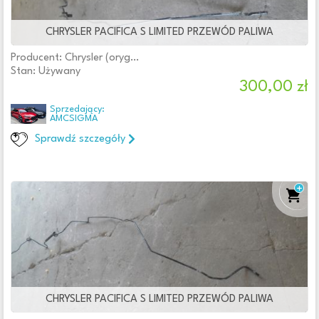
Wtryskiwacze
(3)
Zawory
CHRYSLER PACIFICA S LIMITED PRZEWÓD PALIWA
Zbiorniki
(13)
Producent: Chrysler (oryginalne OE)
Zestawy naprawcze
Stan: Używany
300,00 zł
Filtry
Sprzedający:
AMCSIGMA
Sprawdź szczegóły
Cena
Od:
Do:
zł
Lokalizacja
Województwo
CHRYSLER PACIFICA S LIMITED PRZEWÓD PALIWA
Oferta