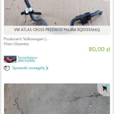
Gaźniki
Końcówki wtryskiwaczy
Korki wlewu
(1)
Listwy wtryskowe
(4)
LPG
VW ATLAS CROSS PRZEWOD PALIWA 5Q0133366Q
Monowtryski
Producent: Volkswagen (oryginalne OE)
Obudowy filtrów paliwa
(6)
Stan: Używany
Podgrzewacze
80,00 zł
Pompowtryskiwacze
Sprzedający:
Pompy paliwa
(15)
AMCSIGMA
Pompy wtryskowe
(4)
Sprawdź szczegóły
Pozostałe
Przewody paliwa
(10)
Przewody wtryskowe
Regulatory ciśnienia paliwa
(3)
Rozdzielacze
(1)
Sterowniki
(2)
Uszczelki
Wlewy paliwa
(2)