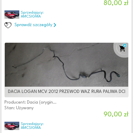
80,00 zł
Sprzedający:
AMCSIGMA
Sprawdź szczegóły
DACIA LOGAN MCV 2012 PRZEWOD WAZ RURA PALIWA DCI
Producent: Dacia (oryginalne OE)
Stan: Używany
90,00 zł
Sprzedający:
AMCSIGMA