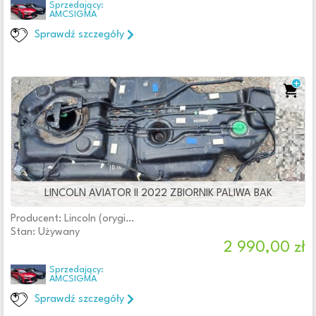
Sprzedający:
Audi (oryginalne OE)
AMCSIGMA
Chrysler (oryginalne OE)
Sprawdź szczegóły
Citroen (oryginalne OE)
Dacia (oryginalne OE)
Fiat (oryginalne OE)
Lincoln (oryginalne OE)
Opel (oryginalne OE)
Peugeot (oryginalne OE)
Volkswagen (oryginalne OE)
Numer katalogowy części
Numer katalogowy części
LINCOLN AVIATOR II 2022 ZBIORNIK PALIWA BAK
Numer katalogowy oryginału
Producent: Lincoln (oryginalne OE)
Numer katalogowy oryginału
Stan: Używany
2 990,00 zł
Typ silnika
Sprzedający:
Benzyna
AMCSIGMA
Diesel
Sprawdź szczegóły