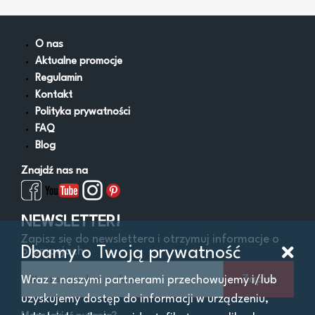
Kruszarki
Pozostałe
Równiarki
O nas
Rozściełacze asfaltu
Aktualne promocje
Spycharki
Regulamin
Walce
Kontakt
Wozidła
Polityka prywatności
Zagęszczarki
FAQ
Ładowarki
Blog
Znajdź nas na
Filtry
NEWSLETTER!
Zapisz się do newslettera i otrzymuj informacje o
Cena
Od:
Do:
zł
Dbamy o Twoją prywatność
promocjach
Zapisz
Wraz z naszymi partnerami przechowujemy i/lub
Lokalizacja
uzyskujemy dostęp do informacji w urządzeniu,
Województwo